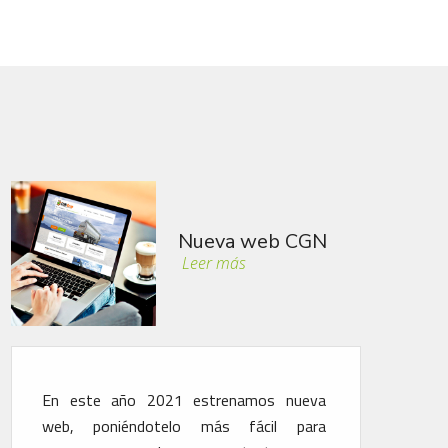
GN
Soluciones Optifu
Leer más
eva
Aplicación de métodos para el ahorro de
ara
consumo, desgaste y contaminación del