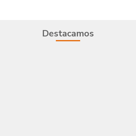
Destacamos
Nueva web C
Leer más
En este año 2021 estrenamos nu
web, poniéndotelo más fácil p