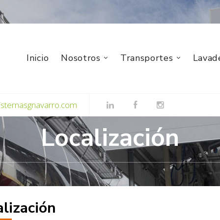
Inicio
Nosotros
Transportes
Lavad
isternasgnavarro.com
Localización
alización