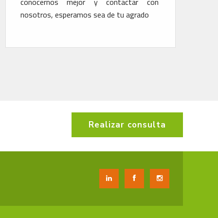
con
medio ambiente. Nuestra flota está
dotada de la solución Optifuel Infomax de
Renault
Realizar consulta