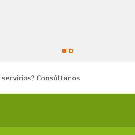
conocernos mejor y contactar 
nosotros, esperamos sea de tu agrado
 servicios
? Consúltanos