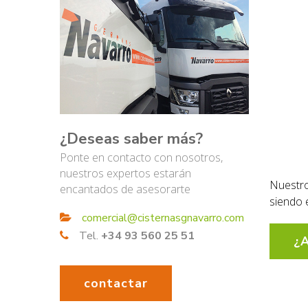
¿Deseas saber más?
Ponte en contacto con nosotros,
nuestros expertos estarán
Nuestr
encantados de asesorarte
siendo 
comercial@cisternasgnavarro.com
Tel.
+34 93 560 25 51
¿A
contactar