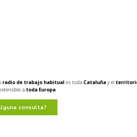
o
radio de trabajo habitual
es
toda
Cataluña
y el
territor
extensible a
toda Europa
.
lguna consulta?