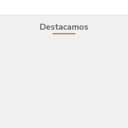
Destacamos
Nueva web C
Leer más
En este año 2021 estrenamos nu
web, poniéndotelo más fácil p
conocernos mejor y contactar 