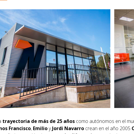
a
trayectoria de más de 25 años
como autónomos en el mund
os Francisco
,
Emilio
y
Jordi Navarro
crean en el año 2005