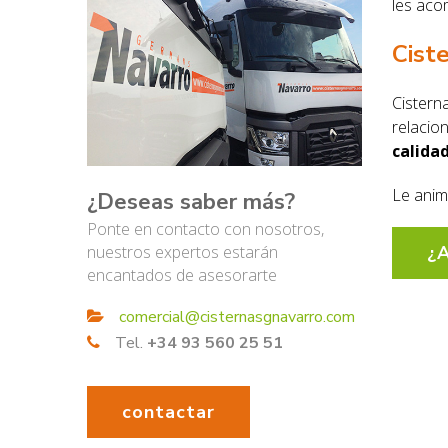
les aco
Cist
Cistern
relacio
calida
Le anim
¿Deseas saber más?
Ponte en contacto con nosotros,
nuestros expertos estarán
¿A
encantados de asesorarte
comercial@cisternasgnavarro.com
Tel.
+34 93 560 25 51
contactar