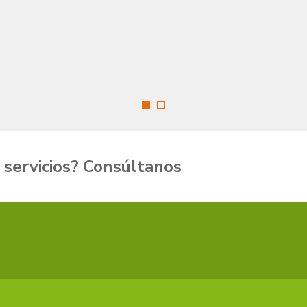
nosotros, esperamos sea de tu agrado
 servicios
? Consúltanos