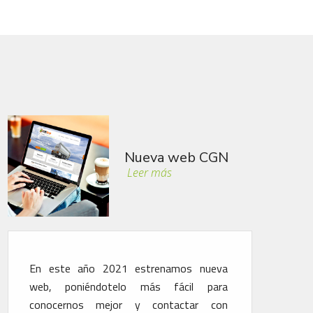
GN
Soluciones Optifu
Leer más
eva
Aplicación de métodos para el ahorro de
ara
consumo, desgaste y contaminación del
con
medio ambiente. Nuestra flota está