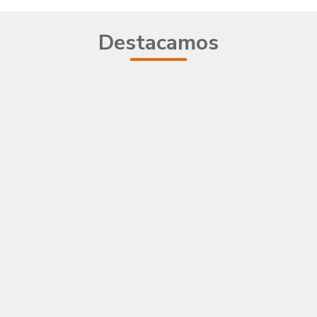
Destacamos
Nueva web 
Leer más
En este año 2021 estrenamos n
web, poniéndotelo más fácil 
conocernos mejor y contactar
nosotros, esperamos sea de tu agra