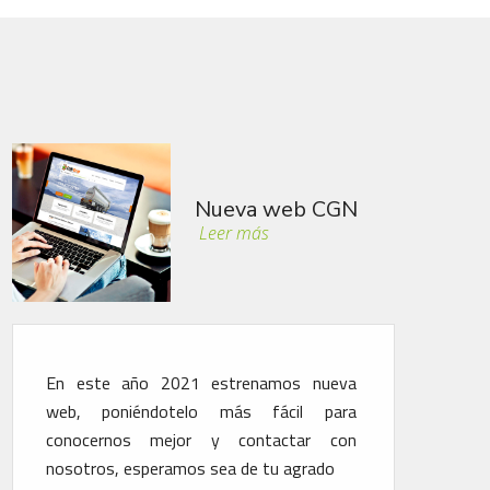
CGN
Soluciones Optif
Leer más
ueva
Aplicación de métodos para el ahorro de
para
consumo, desgaste y contaminación del
 con
medio ambiente. Nuestra flota está
do
dotada de la solución Optifuel Infomax de