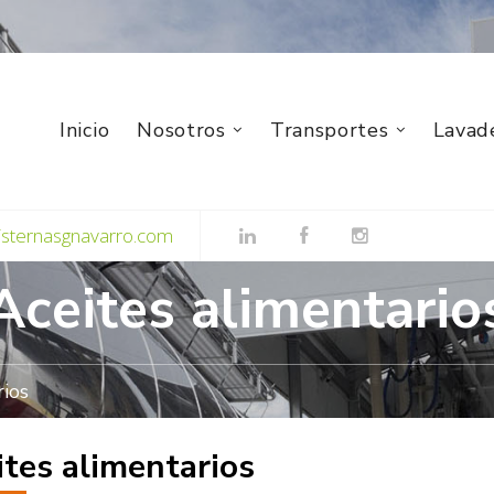
Inicio
Nosotros
Transportes
Lavad
isternasgnavarro.com
Aceites alimentario
rios
ites alimentarios