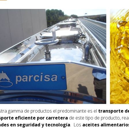
tra gamma de productos el predominante es el
transporte d
sporte eficiente por carretera
de
este tipo de producto, re
des en seguridad y tecnología
. Los
aceites alimentario