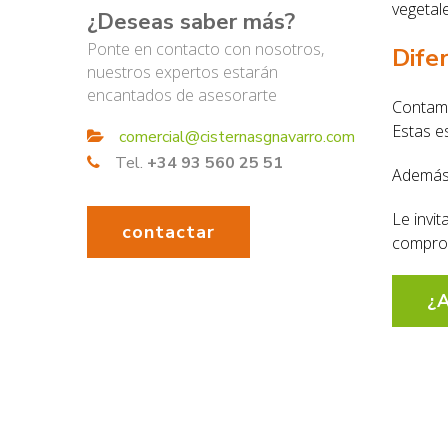
vegetal
¿Deseas saber más?
Ponte en contacto con nosotros,
Dife
nuestros expertos estarán
encantados de asesorarte
Contam
Estas e
comercial@cisternasgnavarro.com
Tel.
+34 93 560 25 51
Además
Le invi
contactar
compro
¿A